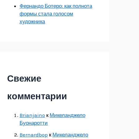
Фернандо Ботеро: как полнота
формы стала голосом
художника
Свежие
комментарии
Brianjaino
к
Микеланджело
Буонаротти
Bernardbop
к
Микеланджело