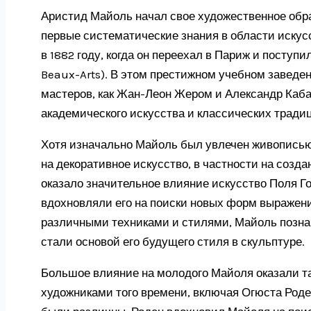
Аристид Майоль начал свое художественное обра
первые систематические знания в области искус
в 1882 году, когда он переехал в Париж и поступ
Beaux-Arts). В этом престижном учебном заведе
мастеров, как Жан-Леон Жером и Александр Каба
академического искусства и классических тради
Хотя изначально Майоль был увлечен живописью
на декоративное искусство, в частности на созда
оказало значительное влияние искусство Поля Го
вдохновляли его на поиски новых форм выражения
различными техниками и стилями, Майоль позна
стали основой его будущего стиля в скульптуре.
Большое влияние на молодого Майоля оказали та
художниками того времени, включая Огюста Роден