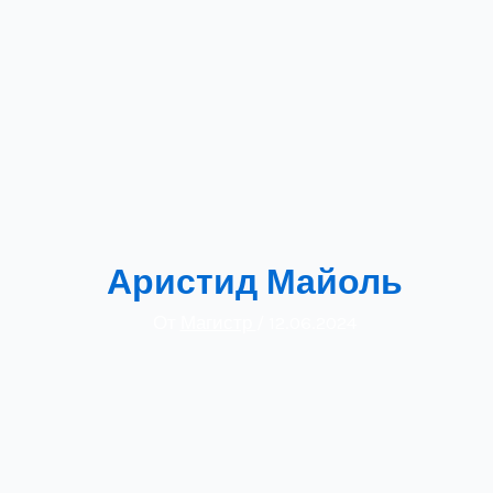
Аристид Майоль
От
Магистр
/
12.06.2024