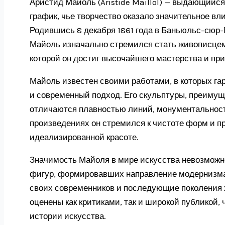
Аристид Майоль (Aristide Maillol) — выдающийс
график, чье творчество оказало значительное вл
Родившись 8 декабря 1861 года в Баньюльс-сюр-
Майоль изначально стремился стать живописцем. 
которой он достиг высочайшего мастерства и при
Майоль известен своими работами, в которых г
и современный подход. Его скульптуры, преиму
отличаются плавностью линий, монументальност
произведениях он стремился к чистоте форм и пр
идеализированной красоте.
Значимость Майоля в мире искусства невозможн
фигур, формировавших направление модернизма в
своих современников и последующие поколения 
оценены как критиками, так и широкой публикой,
истории искусства.