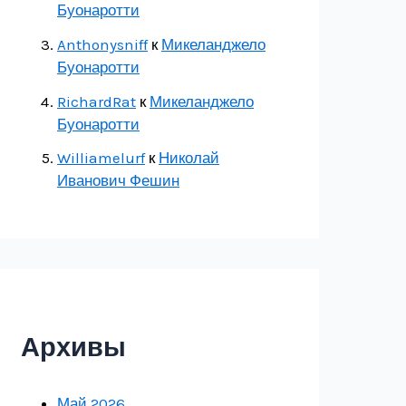
Буонаротти
Anthonysniff
к
Микеланджело
Буонаротти
RichardRat
к
Микеланджело
Буонаротти
Williamelurf
к
Николай
Иванович Фешин
Архивы
Май 2026