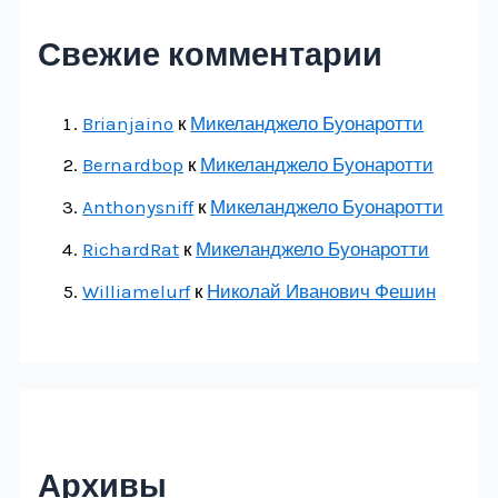
Свежие комментарии
Brianjaino
к
Микеланджело Буонаротти
Bernardbop
к
Микеланджело Буонаротти
Anthonysniff
к
Микеланджело Буонаротти
RichardRat
к
Микеланджело Буонаротти
Williamelurf
к
Николай Иванович Фешин
Архивы