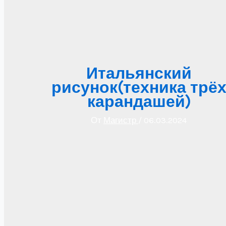
Итальянский
рисунок(техника трё
карандашей)
От
Магистр
/
06.03.2024