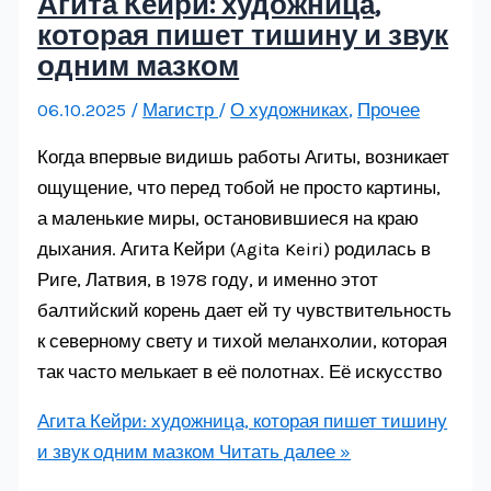
Агита Кейри: художница,
которая пишет тишину и звук
одним мазком
06.10.2025
/
Магистр
/
О художниках
,
Прочее
Когда впервые видишь работы Агиты, возникает
ощущение, что перед тобой не просто картины,
а маленькие миры, остановившиеся на краю
дыхания. Агита Кейри (Agita Keiri) родилась в
Риге, Латвия, в 1978 году, и именно этот
балтийский корень дает ей ту чувствительность
к северному свету и тихой меланхолии, которая
так часто мелькает в её полотнах. Её искусство
Агита Кейри: художница, которая пишет тишину
и звук одним мазком
Читать далее »