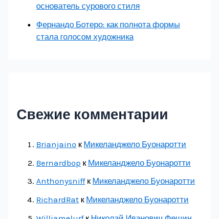
основатель сурового стиля
Фернандо Ботеро: как полнота формы
стала голосом художника
Свежие комментарии
Brianjaino
к
Микеланджело Буонаротти
Bernardbop
к
Микеланджело Буонаротти
Anthonysniff
к
Микеланджело Буонаротти
RichardRat
к
Микеланджело Буонаротти
Williamelurf
к
Николай Иванович Фешин