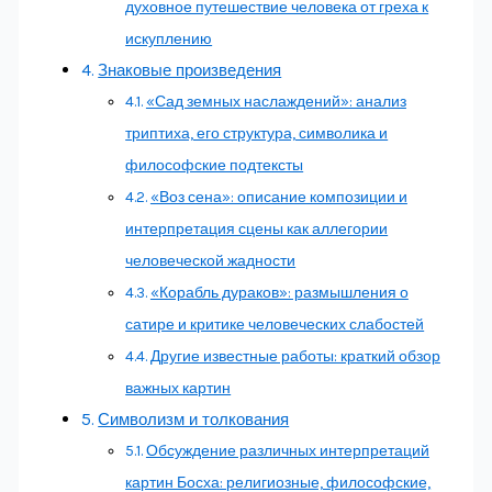
духовное путешествие человека от греха к
искуплению
Знаковые произведения
«Сад земных наслаждений»: анализ
триптиха, его структура, символика и
философские подтексты
«Воз сена»: описание композиции и
интерпретация сцены как аллегории
человеческой жадности
«Корабль дураков»: размышления о
сатире и критике человеческих слабостей
Другие известные работы: краткий обзор
важных картин
Символизм и толкования
Обсуждение различных интерпретаций
картин Босха: религиозные, философские,