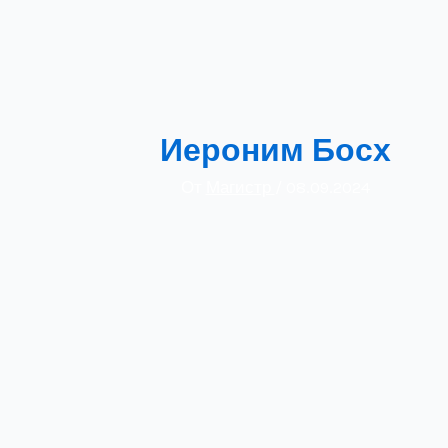
Иероним Босх
От
Магистр
/
08.09.2024